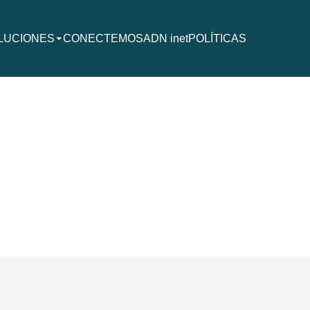
LUCIONES
CONECTEMOS
ADN inet
POLÍTICAS
sione Enter o flecha abajo para expandir el menú de soluciones