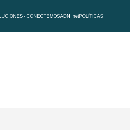
LUCIONES
CONECTEMOS
ADN inet
POLÍTICAS
sione Enter o flecha abajo para expandir el menú de soluciones