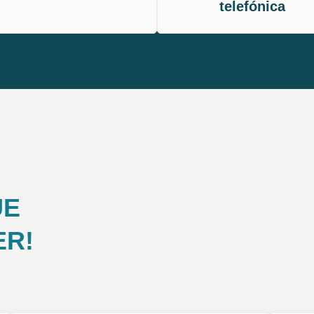
telefónica
UE
ER!