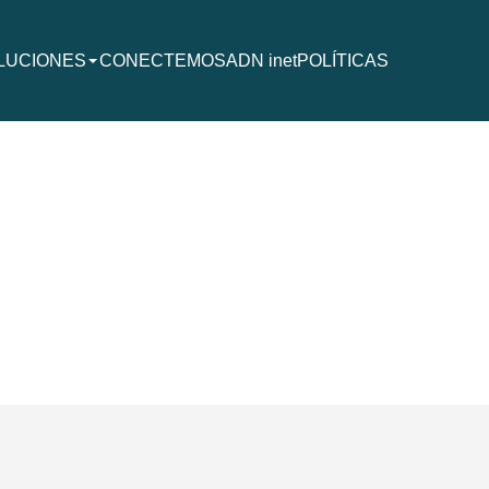
LUCIONES
CONECTEMOS
ADN inet
POLÍTICAS
sione Enter o flecha abajo para expandir el menú de soluciones