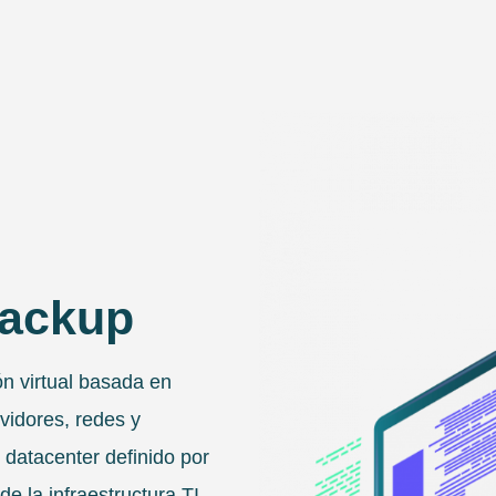
backup
ón virtual basada en
vidores, redes y
datacenter definido por
de la infraestructura TI.