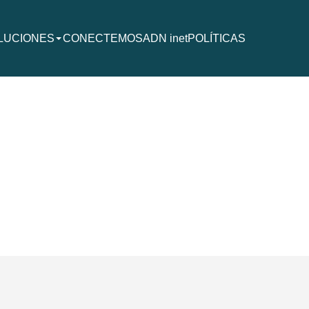
LUCIONES
CONECTEMOS
ADN inet
POLÍTICAS
sione Enter o flecha abajo para expandir el menú de soluciones